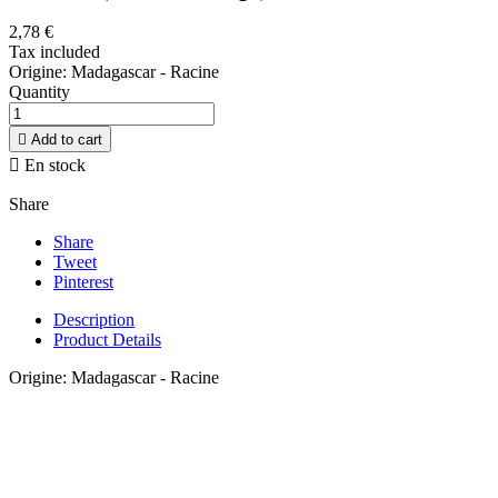
2,78 €
Tax included
Origine: Madagascar - Racine
Quantity

Add to cart

En stock
Share
Share
Tweet
Pinterest
Description
Product Details
Origine: Madagascar - Racine