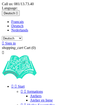
Call us:
081/13.73.40
Language:
Deutsch

Français
Deutsch
Nederlands

Sign in
shopping_cart
Cart
(0)



Start


formations
Ateliers
Atelier en ligne