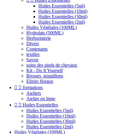


Huiles Essentielles
Huiles Essentielles (5ml)
Huiles Essentielles (10ml)
Huiles Essentielles (30ml)
Huiles Essentielles (2ml)
Huiles Végétales (100ML)
Hydrolats (500ML)
Herboristerie
Divers
Contenants
textiles
Savon
soins des pieds de chevaux
Kit - Do It Yourself
Brosses, goupillons
Elixirs floraux


formations
Ateliers
Atelier en ligne


Huiles Essentielles
Huiles Essentielles (5ml)
Huiles Essentielles (10ml)
Huiles Essentielles (30ml)
Huiles Essentielles (2ml)
Huiles Végétales (100ML)