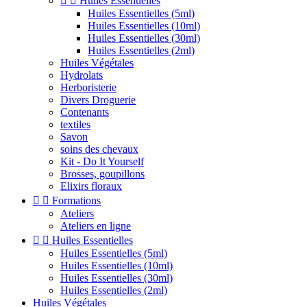


Huiles Essentielles
Huiles Essentielles (5ml)
Huiles Essentielles (10ml)
Huiles Essentielles (30ml)
Huiles Essentielles (2ml)
Huiles Végétales
Hydrolats
Herboristerie
Divers Droguerie
Contenants
textiles
Savon
soins des chevaux
Kit - Do It Yourself
Brosses, goupillons
Elixirs floraux


Formations
Ateliers
Ateliers en ligne


Huiles Essentielles
Huiles Essentielles (5ml)
Huiles Essentielles (10ml)
Huiles Essentielles (30ml)
Huiles Essentielles (2ml)
Huiles Végétales