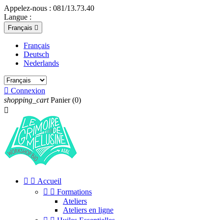
Appelez-nous :
081/13.73.40
Langue :
Français

Français
Deutsch
Nederlands

Connexion
shopping_cart
Panier
(0)



Accueil


Formations
Ateliers
Ateliers en ligne