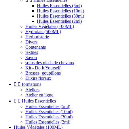


Huiles Essentielles
Huiles Essentielles (5ml)
Huiles Essentielles (10ml)
Huiles Essentielles (30ml)
Huiles Essentielles (2ml)
Huiles Végétales (100ML)
Hydrolats (500ML)
Herboristerie
Divers
Contenants
textiles
Savon
soins des pieds de chevaux
Kit - Do It Yourself
Brosses, goupillons
Elixirs floraux


formations
Ateliers
Atelier en ligne


Huiles Essentielles
Huiles Essentielles (5ml)
Huiles Essentielles (10ml)
Huiles Essentielles (30ml)
Huiles Essentielles (2ml)
Huiles Végétales (100ML)