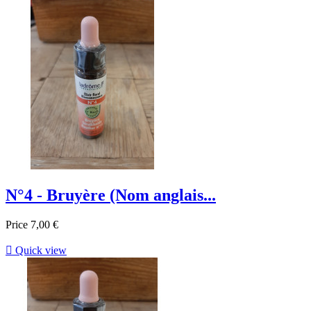
N°4 - Bruyère (Nom anglais...
Price
7,00 €

Quick view