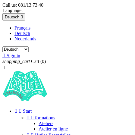
Call us:
081/13.73.40
Language:
Deutsch

Français
Deutsch
Nederlands

Sign in
shopping_cart
Cart
(0)



Start


formations
Ateliers
Atelier en ligne