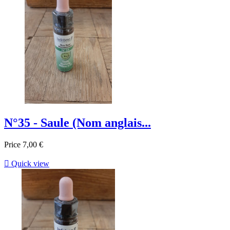
N°35 - Saule (Nom anglais...
Price
7,00 €

Quick view