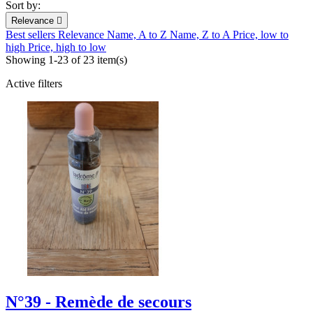
Sort by:
Relevance

Best sellers
Relevance
Name, A to Z
Name, Z to A
Price, low to
high
Price, high to low
Showing 1-23 of 23 item(s)
Active filters
N°39 - Remède de secours