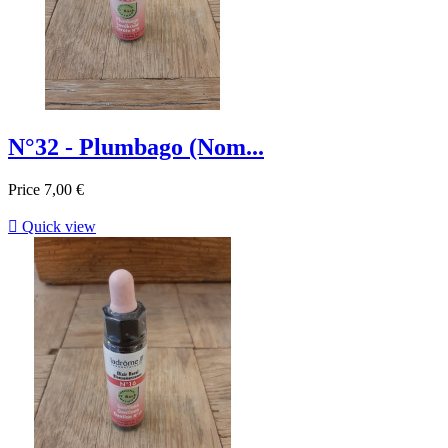
N°32 - Plumbago (Nom...
Price
7,00 €

Quick view