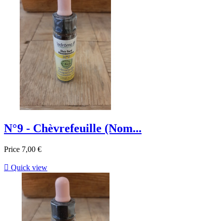
N°9 - Chèvrefeuille (Nom...
Price
7,00 €

Quick view