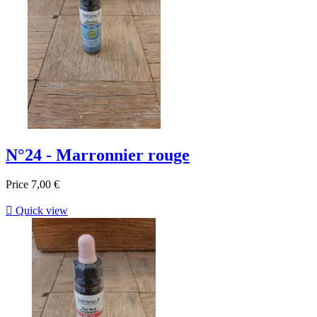
N°24 - Marronnier rouge
Price
7,00 €

Quick view