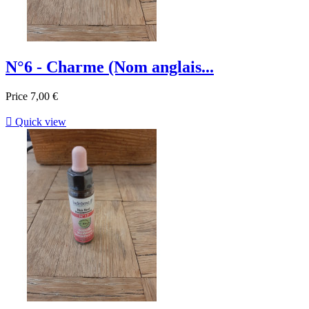
N°6 - Charme (Nom anglais...
Price
7,00 €

Quick view