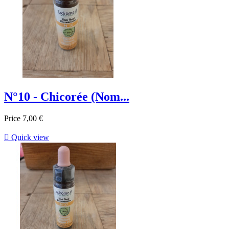
N°10 - Chicorée (Nom...
Price
7,00 €

Quick view