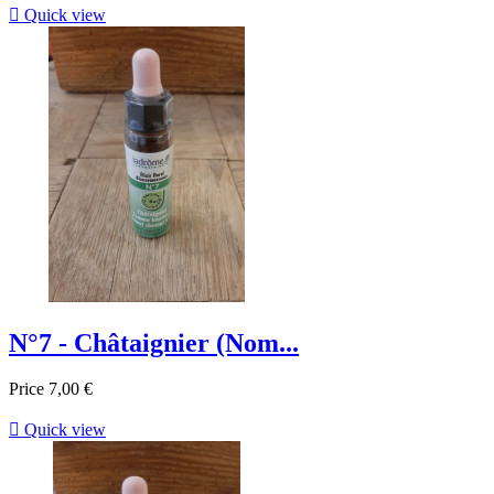

Quick view
N°7 - Châtaignier (Nom...
Price
7,00 €

Quick view