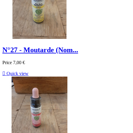
N°27 - Moutarde (Nom...
Price
7,00 €

Quick view