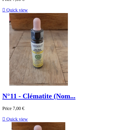

Quick view
N°11 - Clématite (Nom...
Price
7,00 €

Quick view