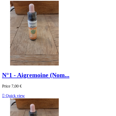
N°1 - Aigremoine (Nom...
Price
7,00 €

Quick view