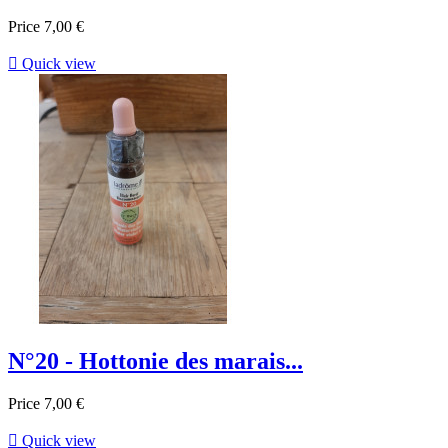
Price
7,00 €

Quick view
N°20 - Hottonie des marais...
Price
7,00 €

Quick view