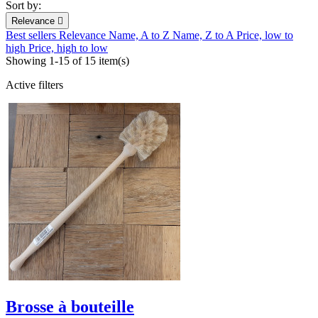
Sort by:
Relevance

Best sellers
Relevance
Name, A to Z
Name, Z to A
Price, low to
high
Price, high to low
Showing 1-15 of 15 item(s)
Active filters
Brosse à bouteille