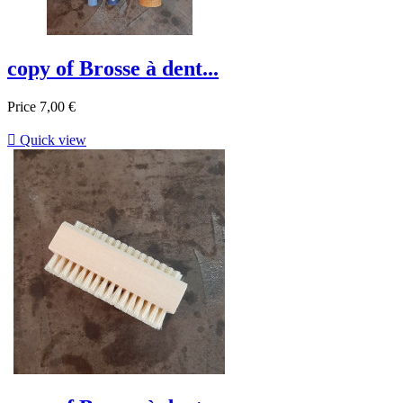
copy of Brosse à dent...
Price
7,00 €

Quick view