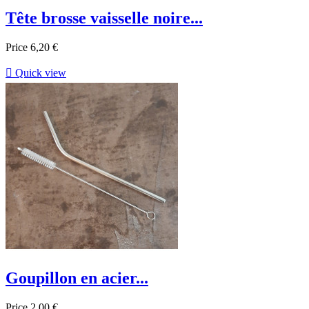
Tête brosse vaisselle noire...
Price
6,20 €

Quick view
Goupillon en acier...
Price
2,00 €