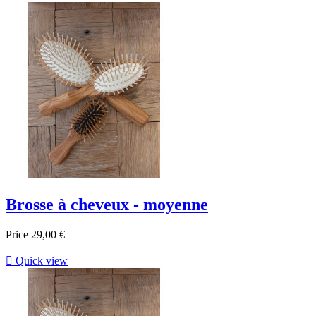
Brosse à cheveux - moyenne
Price
29,00 €

Quick view