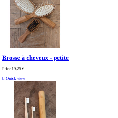
Brosse à cheveux - petite
Price
19,25 €

Quick view