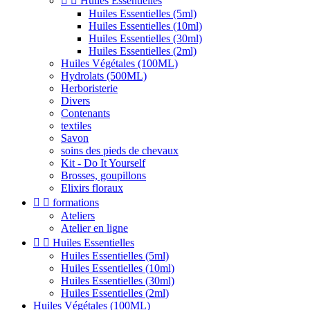


Huiles Essentielles
Huiles Essentielles (5ml)
Huiles Essentielles (10ml)
Huiles Essentielles (30ml)
Huiles Essentielles (2ml)
Huiles Végétales (100ML)
Hydrolats (500ML)
Herboristerie
Divers
Contenants
textiles
Savon
soins des pieds de chevaux
Kit - Do It Yourself
Brosses, goupillons
Elixirs floraux


formations
Ateliers
Atelier en ligne


Huiles Essentielles
Huiles Essentielles (5ml)
Huiles Essentielles (10ml)
Huiles Essentielles (30ml)
Huiles Essentielles (2ml)
Huiles Végétales (100ML)