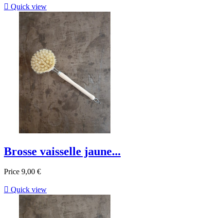

Quick view
Brosse vaisselle jaune...
Price
9,00 €

Quick view