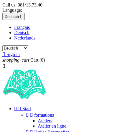
Call us:
081/13.73.40
Language:
Deutsch

Français
Deutsch
Nederlands

Sign in
shopping_cart
Cart
(0)



Start


formations
Ateliers
Atelier en ligne