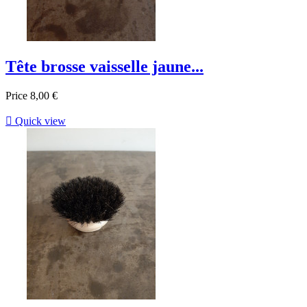
Tête brosse vaisselle jaune...
Price
8,00 €

Quick view