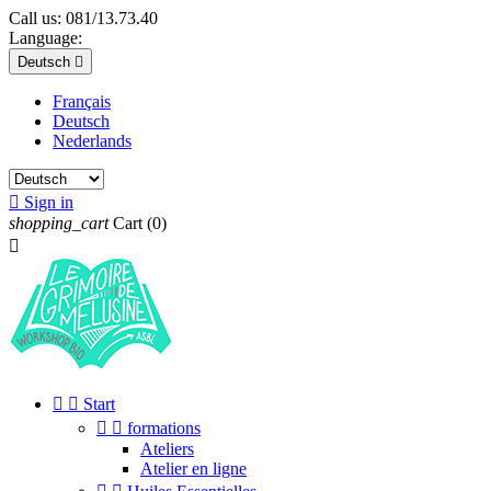
Call us:
081/13.73.40
Language:
Deutsch

Français
Deutsch
Nederlands

Sign in
shopping_cart
Cart
(0)



Start


formations
Ateliers
Atelier en ligne