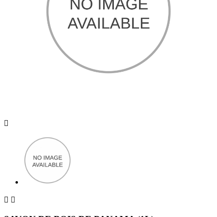


