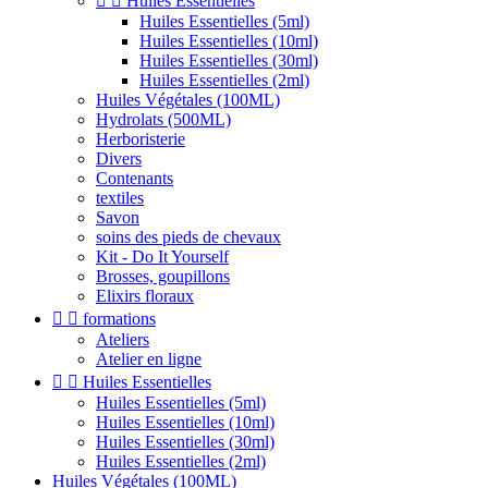


Huiles Essentielles
Huiles Essentielles (5ml)
Huiles Essentielles (10ml)
Huiles Essentielles (30ml)
Huiles Essentielles (2ml)
Huiles Végétales (100ML)
Hydrolats (500ML)
Herboristerie
Divers
Contenants
textiles
Savon
soins des pieds de chevaux
Kit - Do It Yourself
Brosses, goupillons
Elixirs floraux


formations
Ateliers
Atelier en ligne


Huiles Essentielles
Huiles Essentielles (5ml)
Huiles Essentielles (10ml)
Huiles Essentielles (30ml)
Huiles Essentielles (2ml)
Huiles Végétales (100ML)