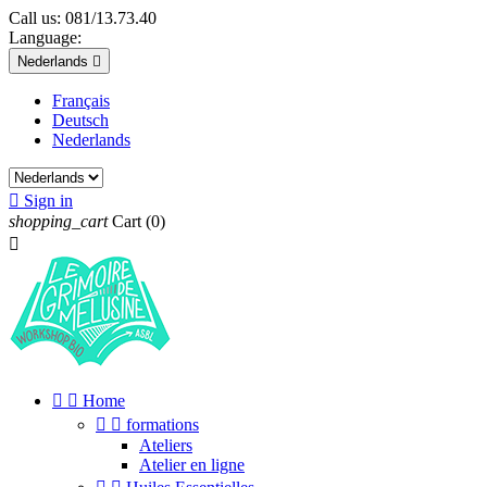
Call us:
081/13.73.40
Language:
Nederlands

Français
Deutsch
Nederlands

Sign in
shopping_cart
Cart
(0)



Home


formations
Ateliers
Atelier en ligne