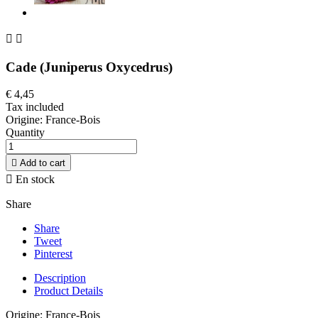


Cade (Juniperus Oxycedrus)
€ 4,45
Tax included
Origine: France-Bois
Quantity

Add to cart

En stock
Share
Share
Tweet
Pinterest
Description
Product Details
Origine: France-Bois