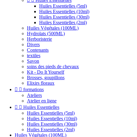


Huiles Essentielles
Huiles Essentielles (5ml)
Huiles Essentielles (10ml)
Huiles Essentielles (30ml)
Huiles Essentielles (2ml)
Huiles Végétales (100ML)
Hydrolats (500ML)
Herboristerie
Divers
Contenants
textiles
Savon
soins des pieds de chevaux
Kit - Do It Yourself
Brosses, goupillons
Elixirs floraux


formations
Ateliers
Atelier en ligne


Huiles Essentielles
Huiles Essentielles (5ml)
Huiles Essentielles (10ml)
Huiles Essentielles (30ml)
Huiles Essentielles (2ml)
Huiles Végétales (100ML)