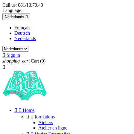
Call us:
081/13.73.40
Language:
Nederlands

Français
Deutsch
Nederlands

Sign in
shopping_cart
Cart
(0)



Home


formations
Ateliers
Atelier en ligne