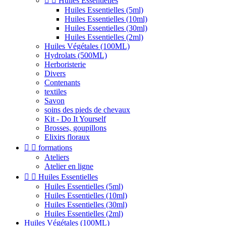


Huiles Essentielles
Huiles Essentielles (5ml)
Huiles Essentielles (10ml)
Huiles Essentielles (30ml)
Huiles Essentielles (2ml)
Huiles Végétales (100ML)
Hydrolats (500ML)
Herboristerie
Divers
Contenants
textiles
Savon
soins des pieds de chevaux
Kit - Do It Yourself
Brosses, goupillons
Elixirs floraux


formations
Ateliers
Atelier en ligne


Huiles Essentielles
Huiles Essentielles (5ml)
Huiles Essentielles (10ml)
Huiles Essentielles (30ml)
Huiles Essentielles (2ml)
Huiles Végétales (100ML)