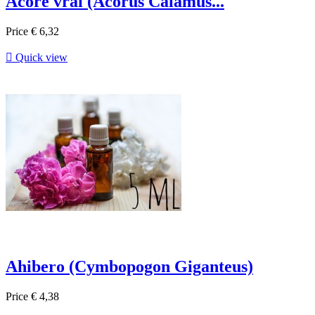
Acore vrai (Acorus Calamus...
Price
€ 6,32

Quick view
Ahibero (Cymbopogon Giganteus)
Price
€ 4,38