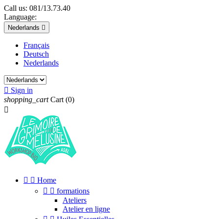
Call us:
081/13.73.40
Language:
Nederlands

Français
Deutsch
Nederlands

Sign in
shopping_cart
Cart
(0)



Home


formations
Ateliers
Atelier en ligne