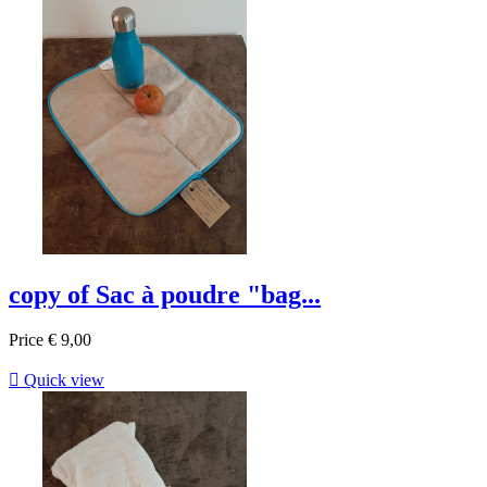
copy of Sac à poudre "bag...
Price
€ 9,00

Quick view