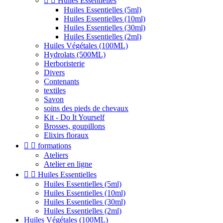


Huiles Essentielles
Huiles Essentielles (5ml)
Huiles Essentielles (10ml)
Huiles Essentielles (30ml)
Huiles Essentielles (2ml)
Huiles Végétales (100ML)
Hydrolats (500ML)
Herboristerie
Divers
Contenants
textiles
Savon
soins des pieds de chevaux
Kit - Do It Yourself
Brosses, goupillons
Elixirs floraux


formations
Ateliers
Atelier en ligne


Huiles Essentielles
Huiles Essentielles (5ml)
Huiles Essentielles (10ml)
Huiles Essentielles (30ml)
Huiles Essentielles (2ml)
Huiles Végétales (100ML)