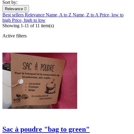
Sort by:
Relevance

Best sellers
Relevance
Name, A to Z
Name, Z to A
Price, low to
high
Price, high to low
Showing 1-11 of 11 item(s)
Active filters
Sac à poudre "bag to green"