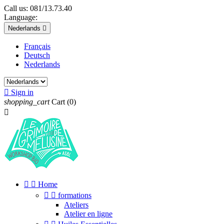
Call us:
081/13.73.40
Language:
Nederlands

Français
Deutsch
Nederlands

Sign in
shopping_cart
Cart
(0)



Home


formations
Ateliers
Atelier en ligne