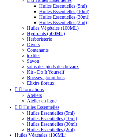


Huiles Essentielles
Huiles Essentielles (5ml)
Huiles Essentielles (10ml)
Huiles Essentielles (30ml)
Huiles Essentielles (2ml)
Huiles Végétales (100ML)
Hydrolats (500ML)
Herboristerie
Divers
Contenants
textiles
Savon
soins des pieds de chevaux
Kit - Do It Yourself
Brosses, goupillons
Elixirs floraux


formations
Ateliers
Atelier en ligne


Huiles Essentielles
Huiles Essentielles (5ml)
Huiles Essentielles (10ml)
Huiles Essentielles (30ml)
Huiles Essentielles (2ml)
Huiles Végétales (100ML)