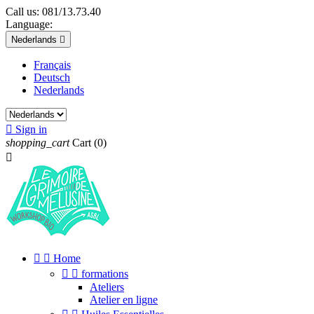
Call us:
081/13.73.40
Language:
Nederlands

Français
Deutsch
Nederlands

Sign in
shopping_cart
Cart
(0)



Home


formations
Ateliers
Atelier en ligne