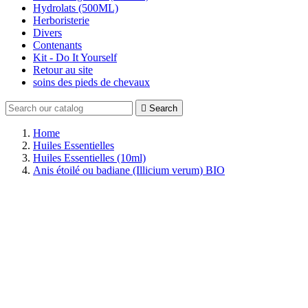
Hydrolats (500ML)
Herboristerie
Divers
Contenants
Kit - Do It Yourself
Retour au site
soins des pieds de chevaux

Search
Home
Huiles Essentielles
Huiles Essentielles (10ml)
Anis étoilé ou badiane (Illicium verum) BIO