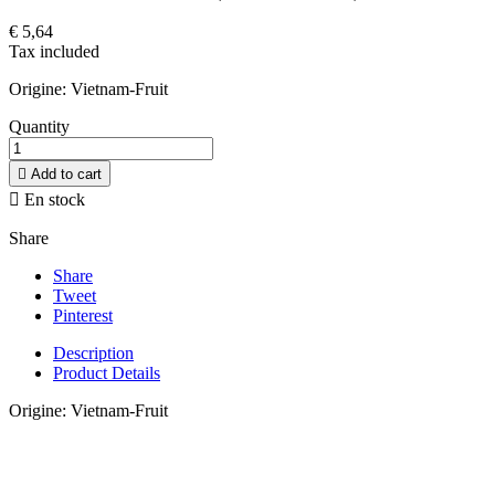
€ 5,64
Tax included
Origine: Vietnam-Fruit
Quantity

Add to cart

En stock
Share
Share
Tweet
Pinterest
Description
Product Details
Origine: Vietnam-Fruit