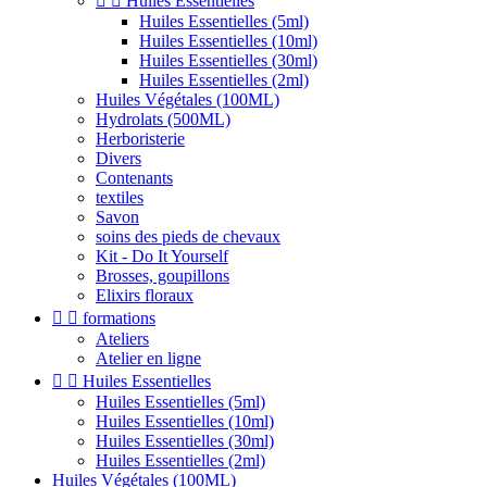


Huiles Essentielles
Huiles Essentielles (5ml)
Huiles Essentielles (10ml)
Huiles Essentielles (30ml)
Huiles Essentielles (2ml)
Huiles Végétales (100ML)
Hydrolats (500ML)
Herboristerie
Divers
Contenants
textiles
Savon
soins des pieds de chevaux
Kit - Do It Yourself
Brosses, goupillons
Elixirs floraux


formations
Ateliers
Atelier en ligne


Huiles Essentielles
Huiles Essentielles (5ml)
Huiles Essentielles (10ml)
Huiles Essentielles (30ml)
Huiles Essentielles (2ml)
Huiles Végétales (100ML)