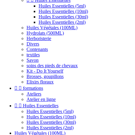


Huiles Essentielles
Huiles Essentielles (5ml)
Huiles Essentielles (10ml)
Huiles Essentielles (30ml)
Huiles Essentielles (2ml)
Huiles Végétales (100ML)
Hydrolats (500ML)
Herboristerie
Divers
Contenants
textiles
Savon
soins des pieds de chevaux
Kit - Do It Yourself
Brosses, goupillons
Elixirs floraux


formations
Ateliers
Atelier en ligne


Huiles Essentielles
Huiles Essentielles (5ml)
Huiles Essentielles (10ml)
Huiles Essentielles (30ml)
Huiles Essentielles (2ml)
Huiles Végétales (100ML)