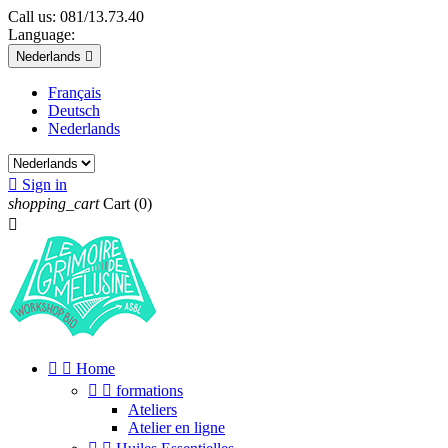
Call us:
081/13.73.40
Language:
Nederlands

Français
Deutsch
Nederlands

Sign in
shopping_cart
Cart
(0)



Home


formations
Ateliers
Atelier en ligne