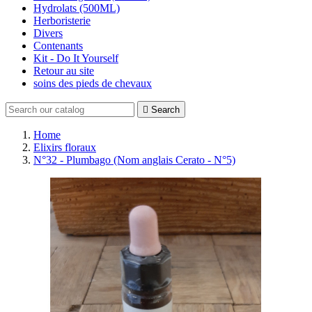
Hydrolats (500ML)
Herboristerie
Divers
Contenants
Kit - Do It Yourself
Retour au site
soins des pieds de chevaux

Search
Home
Elixirs floraux
N°32 - Plumbago (Nom anglais Cerato - N°5)