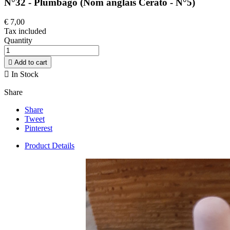
N°32 - Plumbago (Nom anglais Cerato - N°5)
€ 7,00
Tax included
Quantity

Add to cart

In Stock
Share
Share
Tweet
Pinterest
Product Details