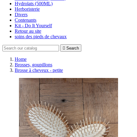
Hydrolats (500ML)
Herboristerie
Divers
Contenants
Kit - Do It Yourself
Retour au site
soins des pieds de chevaux

Search
Home
Brosses, goupillons
Brosse à cheveux - petite