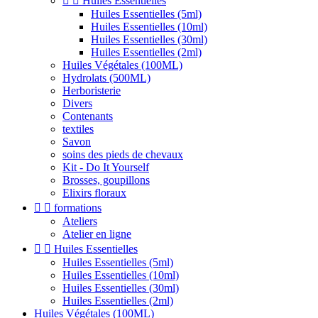


Huiles Essentielles
Huiles Essentielles (5ml)
Huiles Essentielles (10ml)
Huiles Essentielles (30ml)
Huiles Essentielles (2ml)
Huiles Végétales (100ML)
Hydrolats (500ML)
Herboristerie
Divers
Contenants
textiles
Savon
soins des pieds de chevaux
Kit - Do It Yourself
Brosses, goupillons
Elixirs floraux


formations
Ateliers
Atelier en ligne


Huiles Essentielles
Huiles Essentielles (5ml)
Huiles Essentielles (10ml)
Huiles Essentielles (30ml)
Huiles Essentielles (2ml)
Huiles Végétales (100ML)