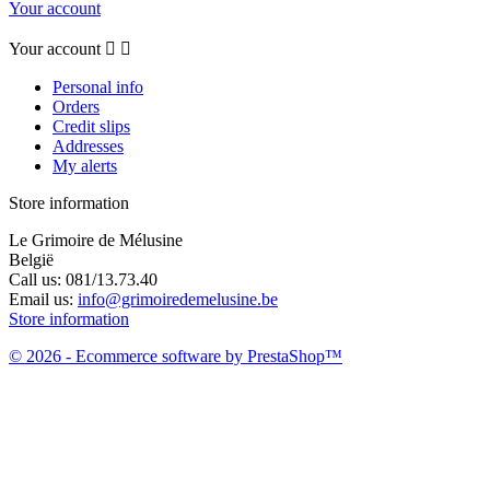
Your account
Your account


Personal info
Orders
Credit slips
Addresses
My alerts
Store information
Le Grimoire de Mélusine
België
Call us:
081/13.73.40
Email us:
info@grimoiredemelusine.be
Store information
© 2026 - Ecommerce software by PrestaShop™