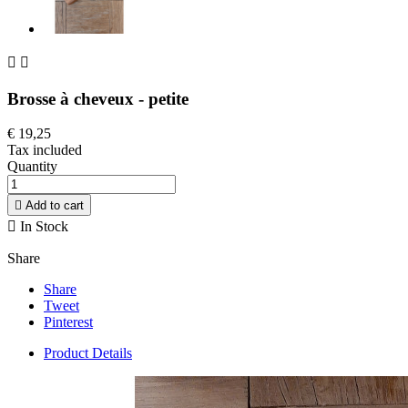


Brosse à cheveux - petite
€ 19,25
Tax included
Quantity

Add to cart

In Stock
Share
Share
Tweet
Pinterest
Product Details