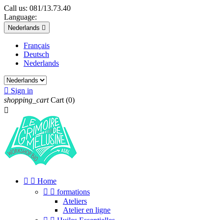
Call us:
081/13.73.40
Language:
Nederlands

Français
Deutsch
Nederlands

Sign in
shopping_cart
Cart
(0)



Home


formations
Ateliers
Atelier en ligne