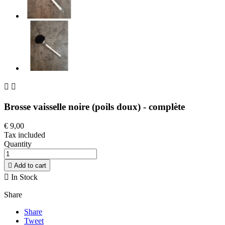


Brosse vaisselle noire (poils doux) - complète
€ 9,00
Tax included
Quantity

Add to cart

In Stock
Share
Share
Tweet