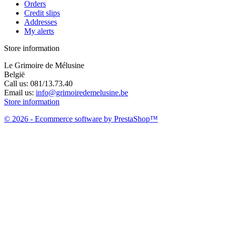
Orders
Credit slips
Addresses
My alerts
Store information
Le Grimoire de Mélusine
België
Call us:
081/13.73.40
Email us:
info@grimoiredemelusine.be
Store information
© 2026 - Ecommerce software by PrestaShop™