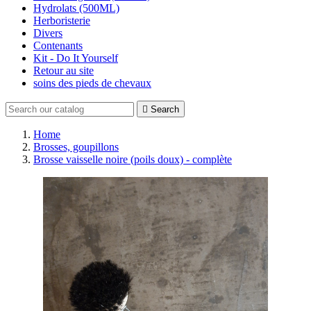
Hydrolats (500ML)
Herboristerie
Divers
Contenants
Kit - Do It Yourself
Retour au site
soins des pieds de chevaux

Search
Home
Brosses, goupillons
Brosse vaisselle noire (poils doux) - complète