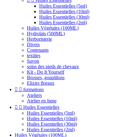


Huiles Essentielles
Huiles Essentielles (5ml)
Huiles Essentielles (10ml)
Huiles Essentielles (30ml)
Huiles Essentielles (2ml)
Huiles Végétales (100ML)
Hydrolats (500ML)
Herboristerie
Divers
Contenants
textiles
Savon
soins des pieds de chevaux
Kit - Do It Yourself
Brosses, goupillons
Elixirs floraux


formations
Ateliers
Atelier en ligne


Huiles Essentielles
Huiles Essentielles (5ml)
Huiles Essentielles (10ml)
Huiles Essentielles (30ml)
Huiles Essentielles (2ml)
Huiles Végétales (100ML)