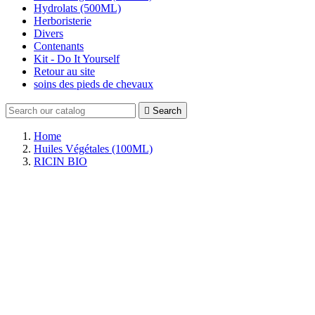
Hydrolats (500ML)
Herboristerie
Divers
Contenants
Kit - Do It Yourself
Retour au site
soins des pieds de chevaux

Search
Home
Huiles Végétales (100ML)
RICIN BIO