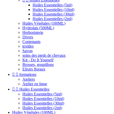


Huiles Essentielles
Huiles Essentielles (5ml)
Huiles Essentielles (10ml)
Huiles Essentielles (30ml)
Huiles Essentielles (2ml)
Huiles Végétales (100ML)
Hydrolats (500ML)
Herboristerie
Divers
Contenants
textiles
Savon
soins des pieds de chevaux
Kit - Do It Yourself
Brosses, goupillons
Elixirs floraux


formations
Ateliers
Atelier en ligne


Huiles Essentielles
Huiles Essentielles (5ml)
Huiles Essentielles (10ml)
Huiles Essentielles (30ml)
Huiles Essentielles (2ml)
Huiles Végétales (100ML)