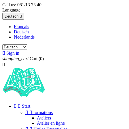
Call us:
081/13.73.40
Language:
Deutsch

Français
Deutsch
Nederlands

Sign in
shopping_cart
Cart
(0)



Start


formations
Ateliers
Atelier en ligne