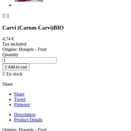


Carvi (Carum Carvi)BIO
4,74 €
Tax included
Origine: Hongrie - Fruit
Quantity

Add to cart

En stock
Share
Share
Tweet
Pinterest
Description
Product Details
Origine: Hongrie - Fruit