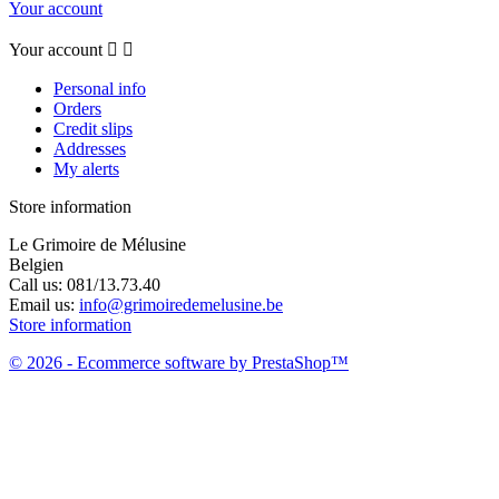
Your account
Your account


Personal info
Orders
Credit slips
Addresses
My alerts
Store information
Le Grimoire de Mélusine
Belgien
Call us:
081/13.73.40
Email us:
info@grimoiredemelusine.be
Store information
© 2026 - Ecommerce software by PrestaShop™