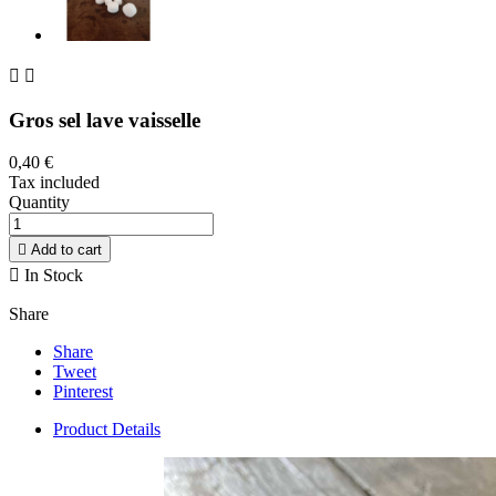


Gros sel lave vaisselle
0,40 €
Tax included
Quantity

Add to cart

In Stock
Share
Share
Tweet
Pinterest
Product Details