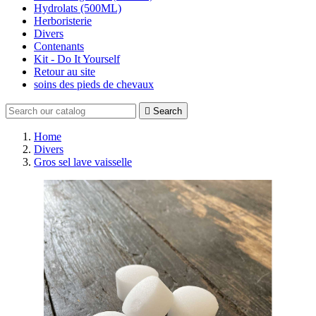
Hydrolats (500ML)
Herboristerie
Divers
Contenants
Kit - Do It Yourself
Retour au site
soins des pieds de chevaux

Search
Home
Divers
Gros sel lave vaisselle