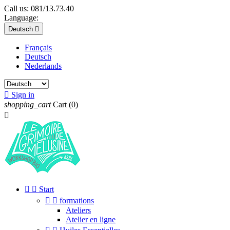
Call us:
081/13.73.40
Language:
Deutsch

Français
Deutsch
Nederlands

Sign in
shopping_cart
Cart
(0)



Start


formations
Ateliers
Atelier en ligne