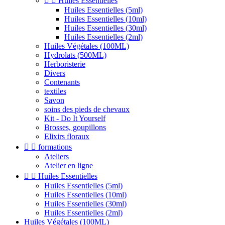


Huiles Essentielles
Huiles Essentielles (5ml)
Huiles Essentielles (10ml)
Huiles Essentielles (30ml)
Huiles Essentielles (2ml)
Huiles Végétales (100ML)
Hydrolats (500ML)
Herboristerie
Divers
Contenants
textiles
Savon
soins des pieds de chevaux
Kit - Do It Yourself
Brosses, goupillons
Elixirs floraux


formations
Ateliers
Atelier en ligne


Huiles Essentielles
Huiles Essentielles (5ml)
Huiles Essentielles (10ml)
Huiles Essentielles (30ml)
Huiles Essentielles (2ml)
Huiles Végétales (100ML)