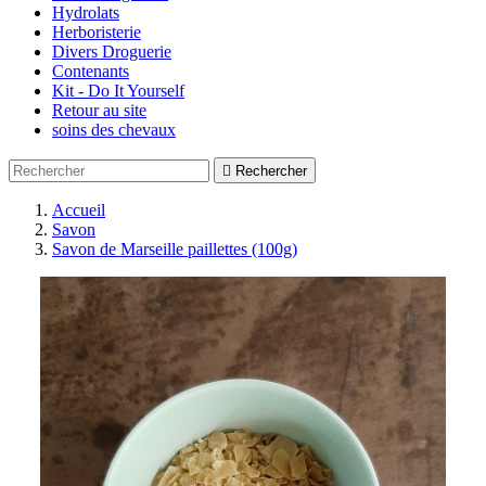
Hydrolats
Herboristerie
Divers Droguerie
Contenants
Kit - Do It Yourself
Retour au site
soins des chevaux

Rechercher
Accueil
Savon
Savon de Marseille paillettes (100g)