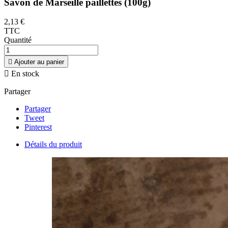
Savon de Marseille paillettes (100g)
2,13 €
TTC
Quantité

Ajouter au panier

En stock
Partager
Partager
Tweet
Pinterest
Détails du produit