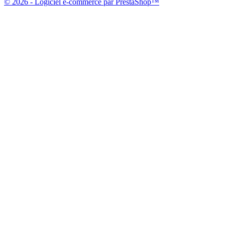
© 2026 - Logiciel e-commerce par PrestaShop™