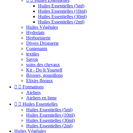


Huiles Essentielles
Huiles Essentielles (5ml)
Huiles Essentielles (10ml)
Huiles Essentielles (30ml)
Huiles Essentielles (2ml)
Huiles Végétales
Hydrolats
Herboristerie
Divers Droguerie
Contenants
textiles
Savon
soins des chevaux
Kit - Do It Yourself
Brosses, goupillons
Elixirs floraux


Formations
Ateliers
Ateliers en ligne


Huiles Essentielles
Huiles Essentielles (5ml)
Huiles Essentielles (10ml)
Huiles Essentielles (30ml)
Huiles Essentielles (2ml)
Huiles Végétales