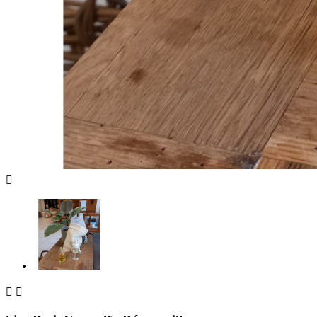


