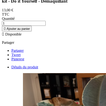
kit - Do it Yourself - Démaquillant
13,00 €
TTC
Quantité

Ajouter au panier

Disponible
Partager
Partager
Tweet
Pinterest
Détails du produit