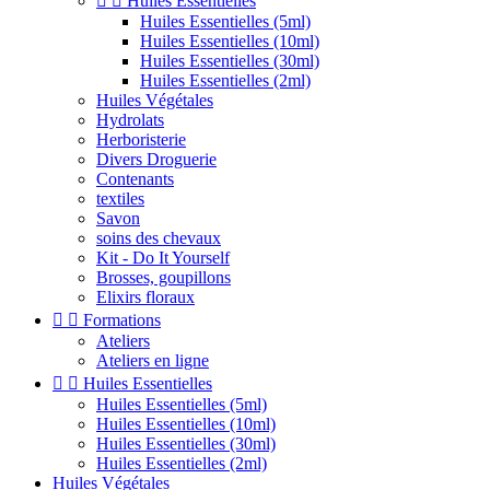


Huiles Essentielles
Huiles Essentielles (5ml)
Huiles Essentielles (10ml)
Huiles Essentielles (30ml)
Huiles Essentielles (2ml)
Huiles Végétales
Hydrolats
Herboristerie
Divers Droguerie
Contenants
textiles
Savon
soins des chevaux
Kit - Do It Yourself
Brosses, goupillons
Elixirs floraux


Formations
Ateliers
Ateliers en ligne


Huiles Essentielles
Huiles Essentielles (5ml)
Huiles Essentielles (10ml)
Huiles Essentielles (30ml)
Huiles Essentielles (2ml)
Huiles Végétales