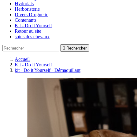
Hydrolats
Herboristerie
Divers Droguerie
Contenants
Kit - Do It Yourself
Retour au site
soins des chevaux

Rechercher
Accueil
Kit - Do It Yourself
kit - Do it Yourself - Démaquillant