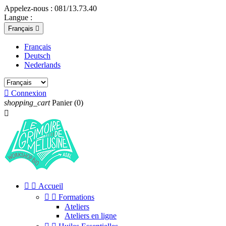
Appelez-nous :
081/13.73.40
Langue :
Français

Français
Deutsch
Nederlands

Connexion
shopping_cart
Panier
(0)



Accueil


Formations
Ateliers
Ateliers en ligne