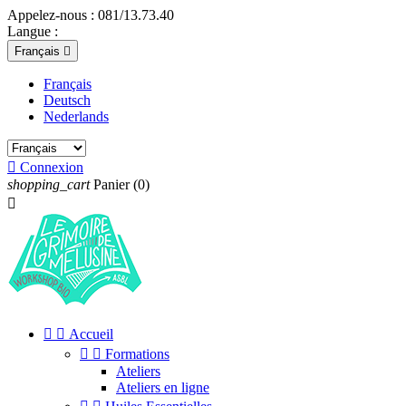
Appelez-nous :
081/13.73.40
Langue :
Français

Français
Deutsch
Nederlands

Connexion
shopping_cart
Panier
(0)



Accueil


Formations
Ateliers
Ateliers en ligne