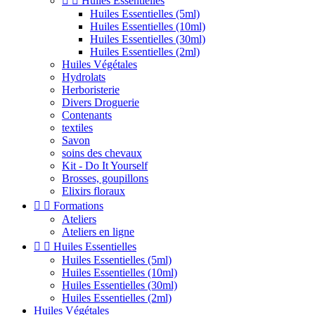


Huiles Essentielles
Huiles Essentielles (5ml)
Huiles Essentielles (10ml)
Huiles Essentielles (30ml)
Huiles Essentielles (2ml)
Huiles Végétales
Hydrolats
Herboristerie
Divers Droguerie
Contenants
textiles
Savon
soins des chevaux
Kit - Do It Yourself
Brosses, goupillons
Elixirs floraux


Formations
Ateliers
Ateliers en ligne


Huiles Essentielles
Huiles Essentielles (5ml)
Huiles Essentielles (10ml)
Huiles Essentielles (30ml)
Huiles Essentielles (2ml)
Huiles Végétales