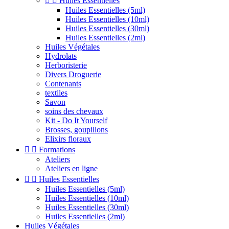


Huiles Essentielles
Huiles Essentielles (5ml)
Huiles Essentielles (10ml)
Huiles Essentielles (30ml)
Huiles Essentielles (2ml)
Huiles Végétales
Hydrolats
Herboristerie
Divers Droguerie
Contenants
textiles
Savon
soins des chevaux
Kit - Do It Yourself
Brosses, goupillons
Elixirs floraux


Formations
Ateliers
Ateliers en ligne


Huiles Essentielles
Huiles Essentielles (5ml)
Huiles Essentielles (10ml)
Huiles Essentielles (30ml)
Huiles Essentielles (2ml)
Huiles Végétales