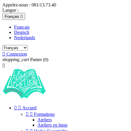
Appelez-nous :
081/13.73.40
Langue :
Français

Français
Deutsch
Nederlands

Connexion
shopping_cart
Panier
(0)



Accueil


Formations
Ateliers
Ateliers en ligne