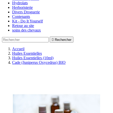
Hydrolats
Herboristerie
Divers Droguerie
Contenants
Kit - Do It Yourself
Retour au site
soins des chevaux

Rechercher
Accueil
Huiles Essentielles
Huiles Essentielles (10ml)
Cade (Juniperus Oxycedrus) BIO