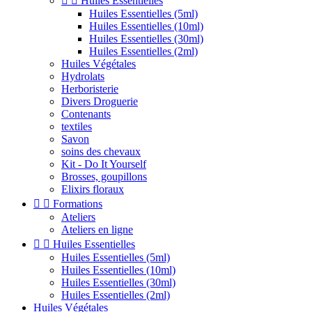


Huiles Essentielles
Huiles Essentielles (5ml)
Huiles Essentielles (10ml)
Huiles Essentielles (30ml)
Huiles Essentielles (2ml)
Huiles Végétales
Hydrolats
Herboristerie
Divers Droguerie
Contenants
textiles
Savon
soins des chevaux
Kit - Do It Yourself
Brosses, goupillons
Elixirs floraux


Formations
Ateliers
Ateliers en ligne


Huiles Essentielles
Huiles Essentielles (5ml)
Huiles Essentielles (10ml)
Huiles Essentielles (30ml)
Huiles Essentielles (2ml)
Huiles Végétales