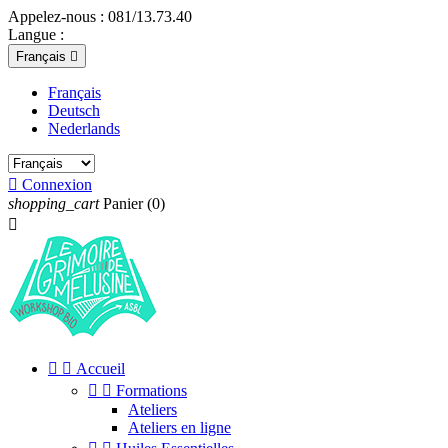
Appelez-nous :
081/13.73.40
Langue :
Français

Français
Deutsch
Nederlands

Connexion
shopping_cart
Panier
(0)



Accueil


Formations
Ateliers
Ateliers en ligne