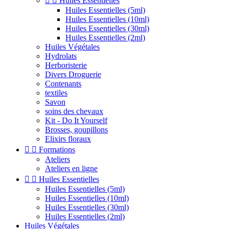


Huiles Essentielles
Huiles Essentielles (5ml)
Huiles Essentielles (10ml)
Huiles Essentielles (30ml)
Huiles Essentielles (2ml)
Huiles Végétales
Hydrolats
Herboristerie
Divers Droguerie
Contenants
textiles
Savon
soins des chevaux
Kit - Do It Yourself
Brosses, goupillons
Elixirs floraux


Formations
Ateliers
Ateliers en ligne


Huiles Essentielles
Huiles Essentielles (5ml)
Huiles Essentielles (10ml)
Huiles Essentielles (30ml)
Huiles Essentielles (2ml)
Huiles Végétales