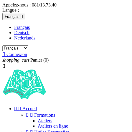
Appelez-nous :
081/13.73.40
Langue :
Français

Français
Deutsch
Nederlands

Connexion
shopping_cart
Panier
(0)



Accueil


Formations
Ateliers
Ateliers en ligne