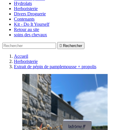
Hydrolats
Herboristerie
Divers Droguerie
Contenants
Kit - Do It Yourself
Retour au site
soins des chevaux

Rechercher
Accueil
Herboristerie
Extrait de pépin de pamplemousse + propolis