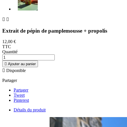


Extrait de pépin de pamplemousse + propolis
12,00 €
TTC
Quantité

Ajouter au panier

Disponible
Partager
Partager
Tweet
Pinterest
Détails du produit