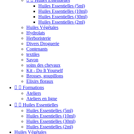


Huiles Essentielles
Huiles Essentielles (5ml)
Huiles Essentielles (10ml)
Huiles Essentielles (30ml)
Huiles Essentielles (2ml)
Huiles Végétales
Hydrolats
Herboristerie
Divers Droguerie
Contenants
textiles
Savon
soins des chevaux
Kit - Do It Yourself
Brosses, goupillons
Elixirs floraux


Formations
Ateliers
Ateliers en ligne


Huiles Essentielles
Huiles Essentielles (5ml)
Huiles Essentielles (10ml)
Huiles Essentielles (30ml)
Huiles Essentielles (2ml)
Huiles Végétales