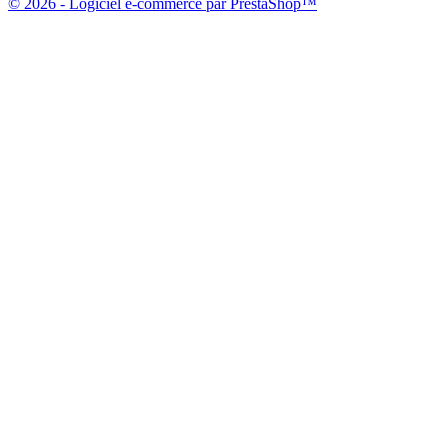
© 2026 - Logiciel e-commerce par PrestaShop™