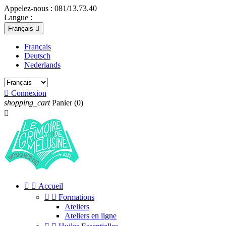
Appelez-nous :
081/13.73.40
Langue :
Français

Français
Deutsch
Nederlands

Connexion
shopping_cart
Panier
(0)



Accueil


Formations
Ateliers
Ateliers en ligne