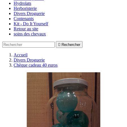
Hydrolats
Herboristerie
Divers Droguerie
Contenants
Kit - Do It Yourself
Retour au site
soins des chevaux

Rechercher
Accueil
Divers Droguerie
Chèque cadeau 40 euros