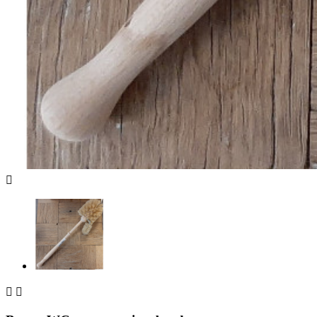


