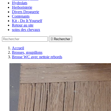
Hydrolats
Herboristerie
Divers Droguerie
Contenants
Kit - Do It Yourself
Retour au site
soins des chevaux

Rechercher
Accueil
Brosses, goupillons
Brosse WC avec nettoie rebords