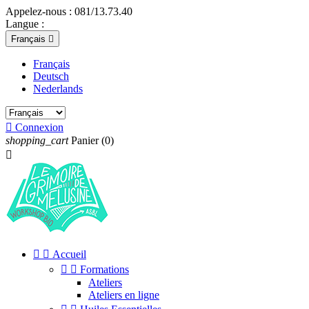
Appelez-nous :
081/13.73.40
Langue :
Français

Français
Deutsch
Nederlands

Connexion
shopping_cart
Panier
(0)



Accueil


Formations
Ateliers
Ateliers en ligne