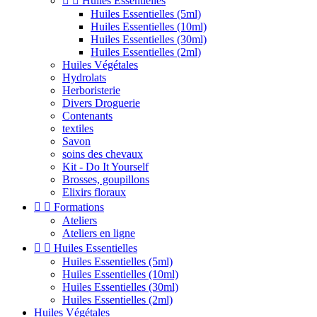


Huiles Essentielles
Huiles Essentielles (5ml)
Huiles Essentielles (10ml)
Huiles Essentielles (30ml)
Huiles Essentielles (2ml)
Huiles Végétales
Hydrolats
Herboristerie
Divers Droguerie
Contenants
textiles
Savon
soins des chevaux
Kit - Do It Yourself
Brosses, goupillons
Elixirs floraux


Formations
Ateliers
Ateliers en ligne


Huiles Essentielles
Huiles Essentielles (5ml)
Huiles Essentielles (10ml)
Huiles Essentielles (30ml)
Huiles Essentielles (2ml)
Huiles Végétales