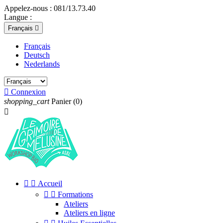
Appelez-nous :
081/13.73.40
Langue :
Français

Français
Deutsch
Nederlands

Connexion
shopping_cart
Panier
(0)



Accueil


Formations
Ateliers
Ateliers en ligne