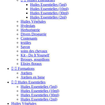


Huiles Essentielles
Huiles Essentielles (5ml)
Huiles Essentielles (10ml)
Huiles Essentielles (30ml)
Huiles Essentielles (2ml)
Huiles Végétales
Hydrolats
Herboristerie
Divers Droguerie
Contenants
textiles
Savon
soins des chevaux
Kit - Do It Yourself
Brosses, goupillons
Elixirs floraux


Formations
Ateliers
Ateliers en ligne


Huiles Essentielles
Huiles Essentielles (5ml)
Huiles Essentielles (10ml)
Huiles Essentielles (30ml)
Huiles Essentielles (2ml)
Huiles Végétales